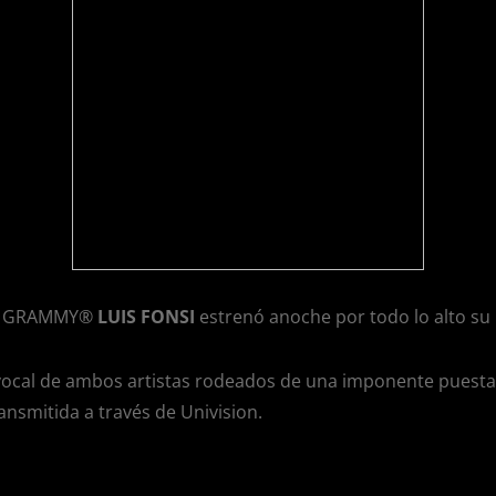
tin GRAMMY®
LUIS FONSI
estrenó anoche por todo lo alto su 
 vocal de ambos artistas rodeados de una imponente puest
nsmitida a través de Univision.
o, Luis Fonsi se conectó con sus fans a