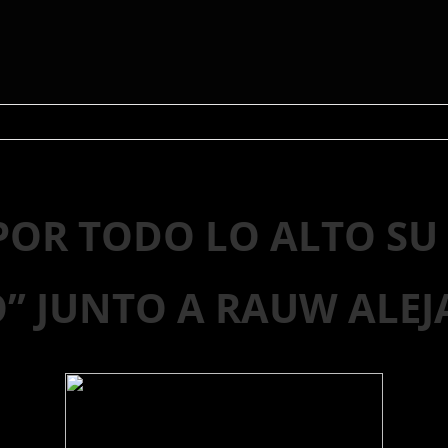
 POR TODO LO ALTO SU
O” JUNTO A RAUW ALE