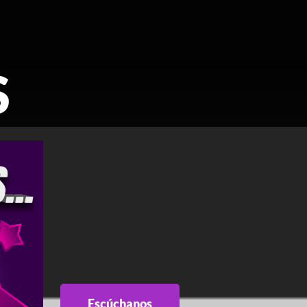
S
Escúchanos