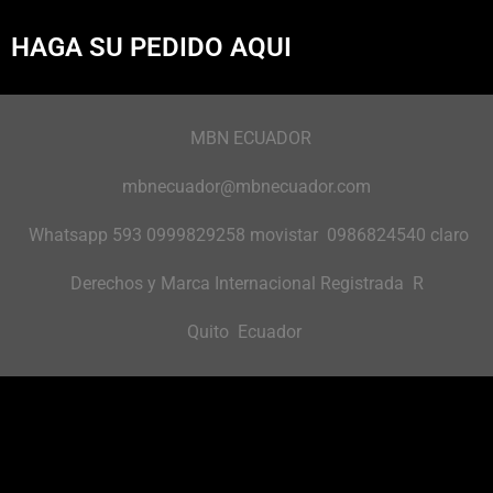
HAGA SU PEDIDO AQUI
MBN ECUADOR
mbnecuador@mbnecuador.com
Whatsapp 593 0999829258 movistar 0986824540 claro
Derechos y Marca Internacional Registrada R
Quito Ecuador