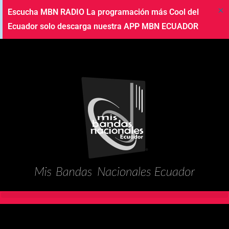
×
Escucha MBN RADIO La programación más Cool del
Ecuador solo descarga nuestra APP MBN ECUADOR