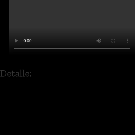
Detalle:
Jeca nace con la necesidad de contar
sus propias historias
con sonidos y melodías alternativas