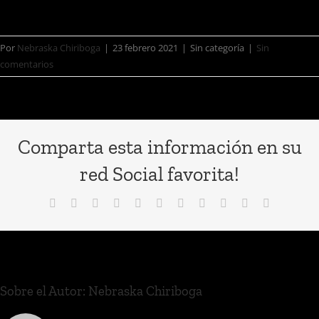
fuerza y la conciencia.
Por
Nebraska Chiriboga
|
23 febrero 2021
|
Sin categoría
|
Sin
comentarios
Comparta esta información en su
red Social favorita!
Sobre el Autor:
Nebraska Chiriboga