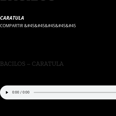
CARATULA
COMPARTIR
&#45&#45&#45&#45&#45
BACILOS – CARATULA