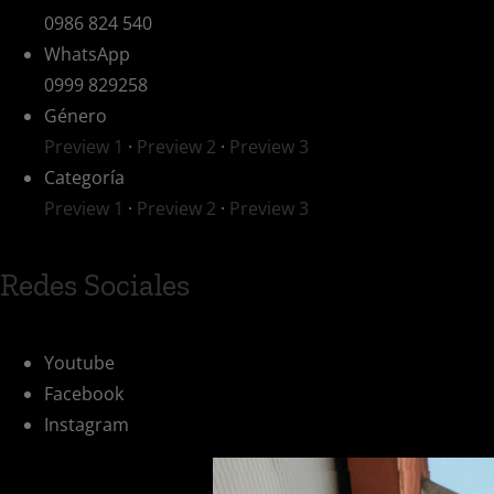
0986 824 540
WhatsApp
0999 829258
Género
Preview 1
·
Preview 2
·
Preview 3
Categoría
Preview 1
·
Preview 2
·
Preview 3
Redes Sociales
Youtube
Facebook
Instagram