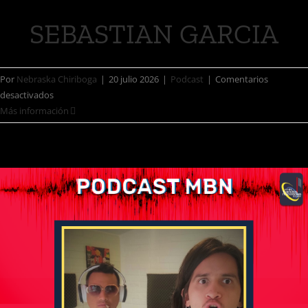
SEBASTIAN GARCIA
Por
Nebraska Chiriboga
|
20 julio 2026
|
Podcast
|
Comentarios
desactivados
Más información