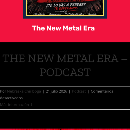
THE NEW METAL ERA –
PODCAST
Por
Nebraska Chiriboga
|
21 julio 2026
|
Podcast
|
Comentarios
desactivados
Más información