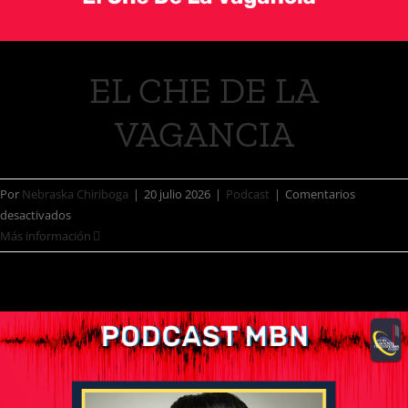
EL CHE DE LA
VAGANCIA
Por
Nebraska Chiriboga
|
20 julio 2026
|
Podcast
|
Comentarios
desactivados
Más información