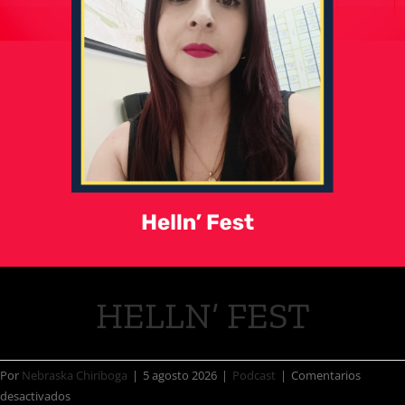
HELLN’ FEST
Por
Nebraska Chiriboga
|
5 agosto 2026
|
Podcast
|
Comentarios
desactivados