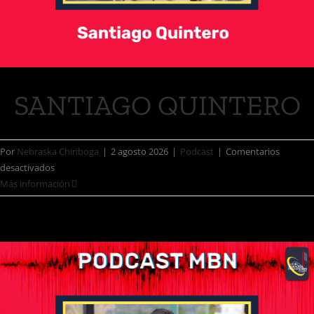
SANTIAGO QUINTERO
Por
Nebraska Chiriboga
|
2 agosto 2026
|
Podcast
|
Comentarios
desactivados
Más información