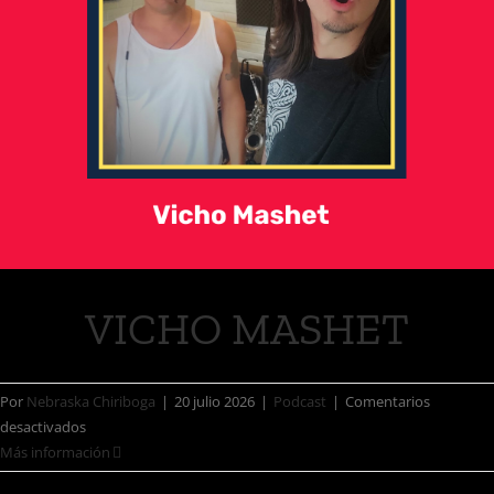
VICHO MASHET
Por
Nebraska Chiriboga
|
20 julio 2026
|
Podcast
|
Comentarios
desactivados
Más información