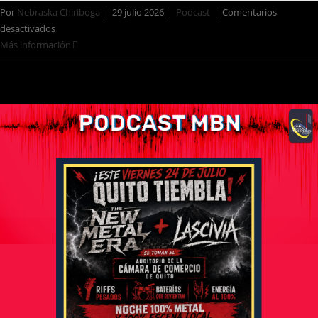
Por
Nebraska Chiriboga
|
29 julio 2026
|
Podcast
|
Comentarios
desactivados
Más información