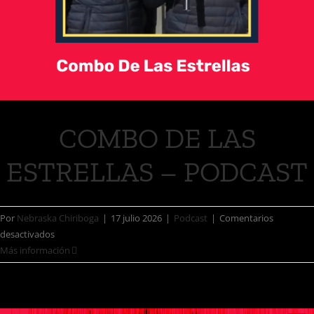
COMBO DE LAS
ESTRELLAS – PODCAST
Por
Nebraska Chiriboga
|
17 julio 2026
|
Podcast
|
Comentarios
desactivados
Más información