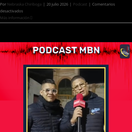
Por
Nebraska Chiriboga
|
20 julio 2026
|
Podcast
|
Comentarios
desactivados
Más información