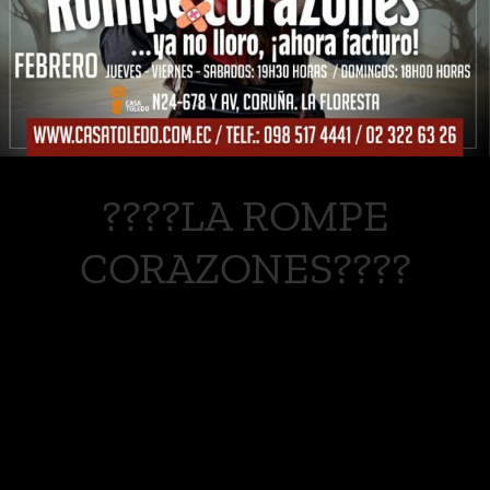
????LA ROMPE
CORAZONES????
????LA ROMPE CORAZONES????El gran
estreno de Febrero, aprovecha la
preventa [...]