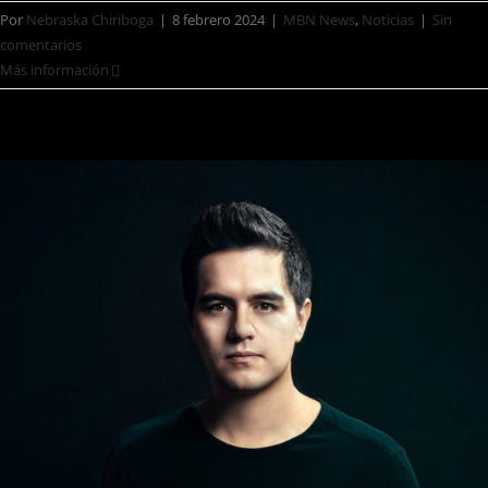
Por
Nebraska Chiriboga
|
8 febrero 2024
|
MBN News
,
Noticias
|
Sin
comentarios
Más información