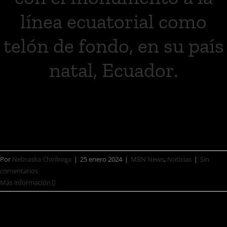
línea ecuatorial como
telón de fondo, en su país
natal, Ecuador.
Elevando su presencia de la manera
más envolvente, Oscar Troya [...]
Por
Nebraska Chiriboga
|
25 enero 2024
|
MBN News
,
Noticias
|
Sin
comentarios
Más información