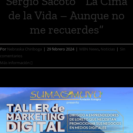
Sergio Sacoto “La Cima
de la Vida – Aunque no
me recuerdes”
Por
Nebraska Chiriboga
|
29 febrero 2024
|
MBN News
,
Noticias
|
Sin
comentarios
Más información