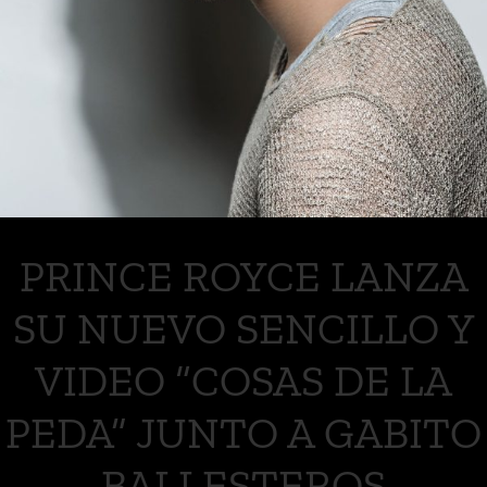
PRINCE ROYCE LANZA
SU NUEVO SENCILLO Y
VIDEO “COSAS DE LA
PEDA” JUNTO A GABITO
BALLESTEROS