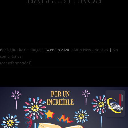
El ídolo global de la bachata, Prince
Royce, abre el [...]
Por
Nebraska Chiriboga
|
24 enero 2024
|
MBN News
,
Noticias
|
Sin
comentarios
Más información