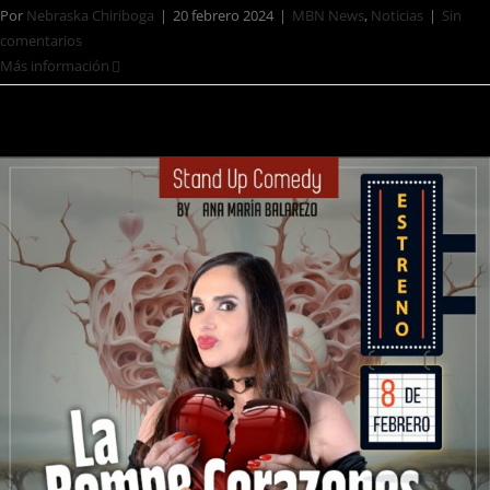
Por
Nebraska Chiriboga
|
20 febrero 2024
|
MBN News
,
Noticias
|
Sin
comentarios
Más información