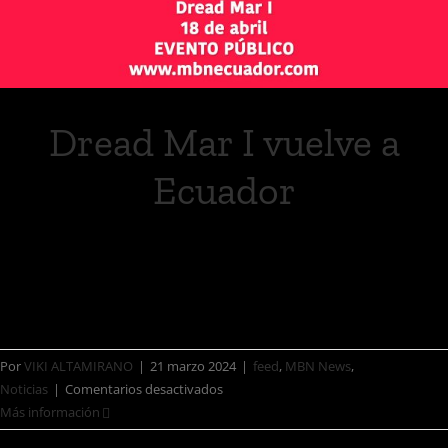
Dread Mar I vuelve a
Ecuador
Desde su debut en 2005, la carrera de
Dread Mar [...]
Por
VIKI ALTAMIRANO
|
21 marzo 2024
|
feed
,
MBN News
,
Noticias
|
Comentarios desactivados
Más información