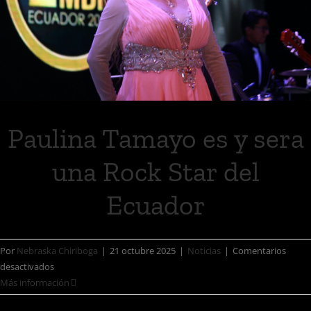
Paulina Tamayo es y sera
una Rock Star del
Ecuador
Por
Nebraska Chiriboga
|
21 octubre 2025
|
Noticias
|
Comentarios
desactivados
Más información