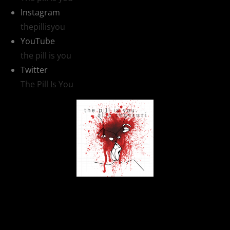
Instagram
thepillisyou
YouTube
the pill is you
Twitter
The Pill Is You