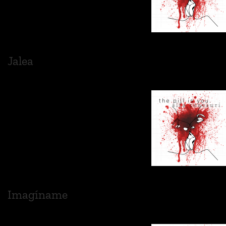
Jalea
Imagíname