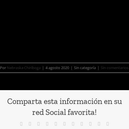
compositor, músico y productor,
lanzan su disco debut Alfa Centauri el
8 de agosto del 2020 de la mano de
Blue Room Records.
Por
Nebraska Chiriboga
|
4 agosto 2020
|
Sin categoría
|
Sin comentarios
Comparta esta información en su
red Social favorita!