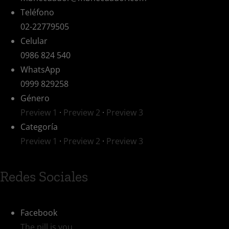
Teléfono
02-22779505
Celular
0986 824 540
WhatsApp
0999 829258
Género
Preview 1
·
Preview 2
·
Preview 3
Categoría
Preview 1
·
Preview 2
·
Preview 3
Redes Sociales
Facebook
The pill is you