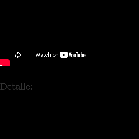
Detalle:
The Pill is You es una banda de Indie
Rock formada en 2020 en Quito,
Ecuador por Fercho Chávez, como