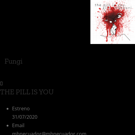
Fungi
THE PILL IS YOU
Estreno
31/07/2020
Email
mbnecuador@mbnecuador.com