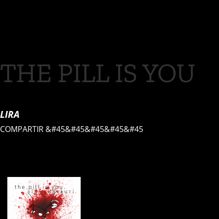
THE PILL IS YOU
LIRA
COMPARTIR
&#45&#45&#45&#45&#45