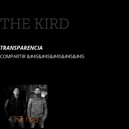
THE KIRD
TRANSPARENCIA
COMPARTIR
&#45&#45&#45&#45&#45