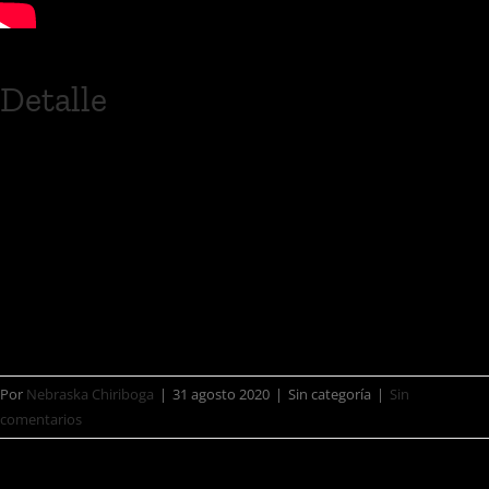
Detalle
Formado por Alex Kird, Santiago
Daniels. Goza de una mezcla de
ritmos entre indie, rock, funk, balada y
pop
Por
Nebraska Chiriboga
|
31 agosto 2020
|
Sin categoría
|
Sin
comentarios