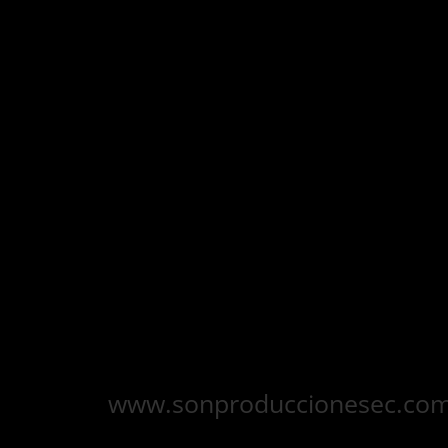
Creado, compuesto y escrito en
“Identidad” estudios, Cuenca Ecuador,
entre septiembre a octubre de 2019.
Renato Zamora es Artista Oficial:
Yamaha Guitars, Laney Amplification,
Native Instrumens, Universal Audio y
Digitech Effects. Producido por
Sobrepeso Management y
Booking:
www.sonproduccionesec.co