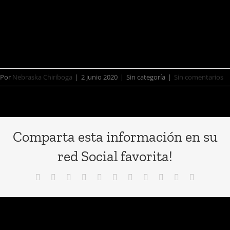
• Renato Zamora – Guitarra • Hugo
Castillo – Bajo • Eduardo Heredia –
Batería • Adrián Abarka – Voz T
Por
Nebraska Chiriboga
|
2 junio 2020
|
Sin categoría
|
Sin comentarios
Comparta esta información en su
red Social favorita!