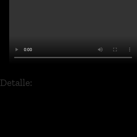
Detalle:
Grupo de Rock Fusión ecuatoriano
que inicia en el año
2000.