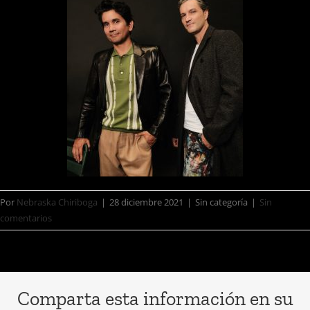
Por
Nebraska Chiriboga
|
28 diciembre 2021
|
Sin categoría
|
Sin
comentarios
Comparta esta información en su