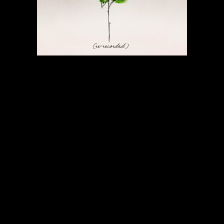
El mes pasado Bacilos estrenó su
primera re-grabación de grandes
éxitos con Caraluna, en dicha
oportunidad junto a Carlos Vives,
canción que cuenta con 1 millón de
streams en pocas semanas de haber
salido. Para Tabaco y Chanel Bacilos