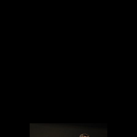
artistas de diferentes generaciones se
juntan para hacer música atemporal.
El 9 de Abril Bacilos estrenará su
tercer álbum desde su regreso en el
2017, titulado
“Abecedario”, compuesto por 3
canciones re-grabadas y 7 totalmente
nuevas y lleno de sorpresas
musicales!