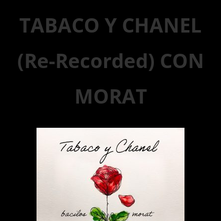
TABACO Y CHANEL
(Re-Recorded) CON
MORAT