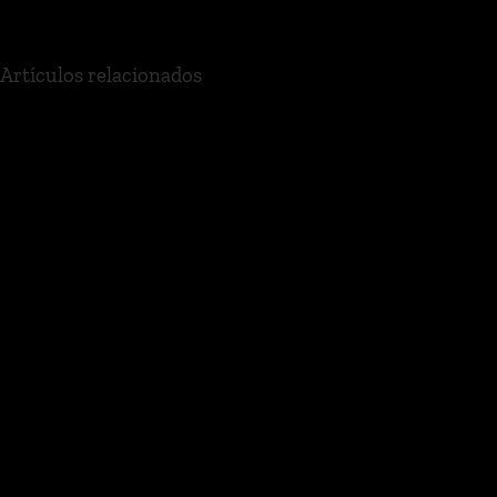
Artículos relacionados