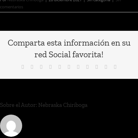
comentarios
Comparta esta información en su
red Social favorita!
Sobre el Autor:
Nebraska Chiriboga