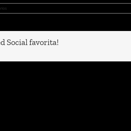
rios
 Social favorita!