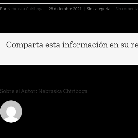
Por
Nebraska Chiriboga
|
28 diciembre 2021
|
Sin categoría
|
Sin comenta
Comparta esta información en su red
Sobre el Autor:
Nebraska Chiriboga