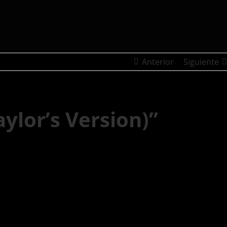
Anterior
Siguiente
ylor’s Version)”