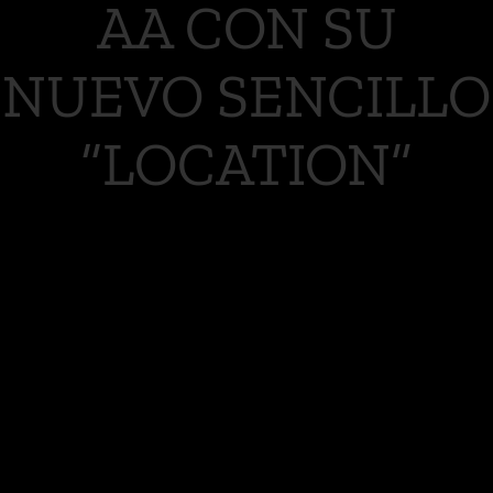
AA CON SU
NUEVO SENCILLO
“LOCATION”
MIAMI (12 de febrero de 2020) – La
música de KAROL G ha causado un
gran impacto positivo para la cultura
popular hispana. Sus mensajes de
empoderamiento, inclusión y