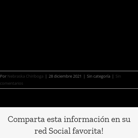
Spotify, con más de 33.7 millones de
oyentes mensuales, posicionándose
también entre las artistas femeninas
más influyentes alrededor de todos
los géneros.
Por
Nebraska Chiriboga
|
28 diciembre 2021
|
Sin categoría
|
Sin
comentarios
Comparta esta información en su
red Social favorita!