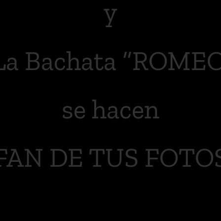
y
 La Bachata “ROM
se hacen
FAN DE TUS FOTO