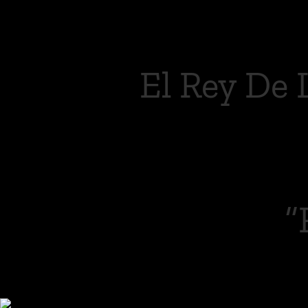
El Rey De
“