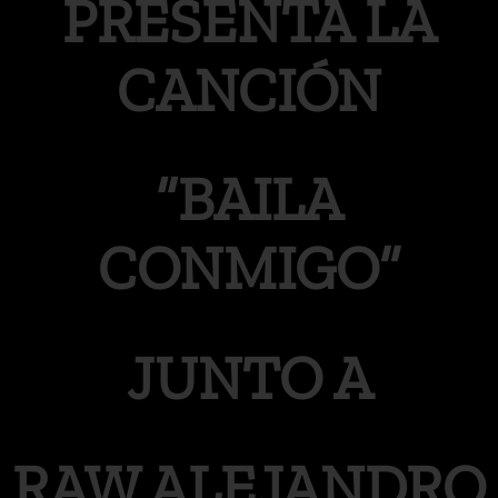
PRESENTA LA
CANCIÓN
“BAILA
CONMIGO”
JUNTO A
RAW ALEJANDRO