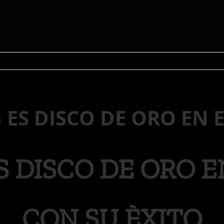
 ES DISCO DE ORO EN
S DISCO DE ORO 
CON SU ÈXITO