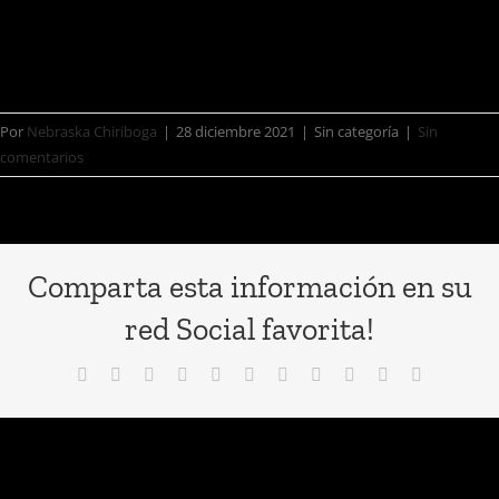
canal oficial de vevo a las 11:00 A.M
horas! De Ecuador
Por
Nebraska Chiriboga
|
28 diciembre 2021
|
Sin categoría
|
Sin
comentarios
Comparta esta información en su
red Social favorita!