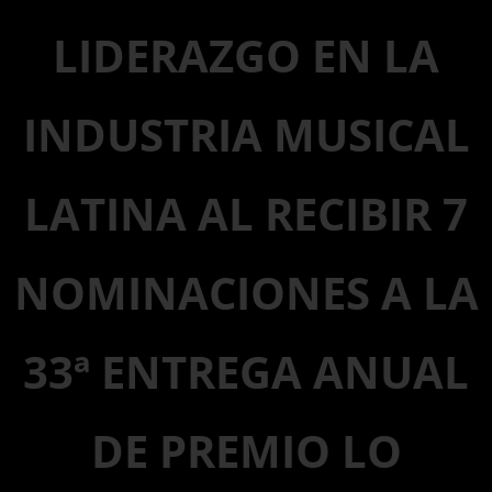
LIDERAZGO EN LA
INDUSTRIA MUSICAL
LATINA AL RECIBIR 7
NOMINACIONES A LA
33ª ENTREGA ANUAL
DE PREMIO LO