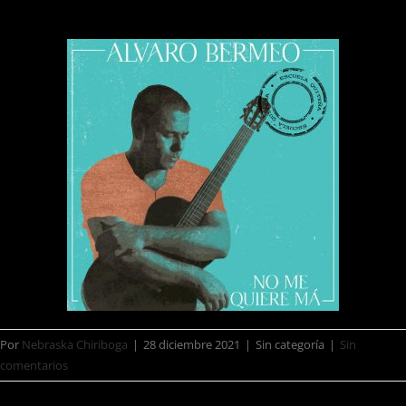
Por
Nebraska Chiriboga
|
28 diciembre 2021
|
Sin categoría
|
Sin
comentarios