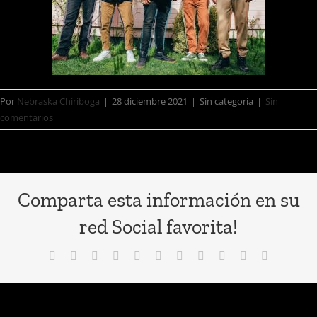
Por
Nebraska Chiriboga
|
28 diciembre 2021
|
Sin categoría
|
Sin
comentarios
Comparta esta información en su
red Social favorita!