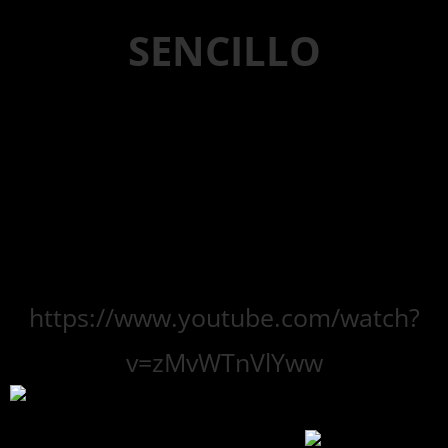
SENCILLO
“Por Fa No Te Vayas” es el reciente
trabajo de Beret junto a Morat, un
tema alegre, melódico y energético.
Mira su video aquí:
https://www.youtube.com/watch?
v=zMvWTnVlYww
Disponibles en tu plataforma digital