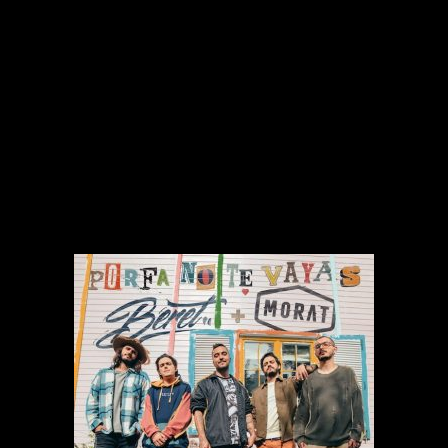
o radio favorita
.
.
.
.
#Beret #Morat #PorFaNoTeVayas