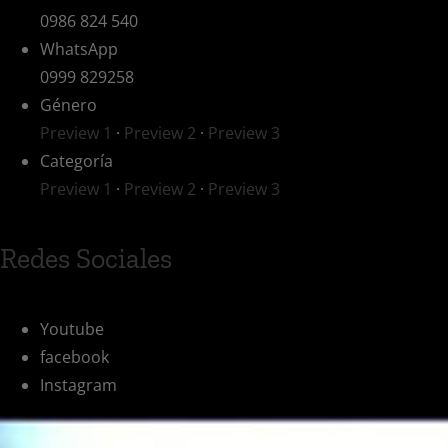
0986 824 540
WhatsApp
0999 829258
Género
Preview 1
·
Preview 2
·
Preview 3
Categoría
Preview 1
·
Preview 2
·
Preview 3
Redes Sociales
Youtube
facebook
Instagram