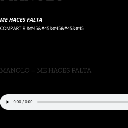
ME HACES FALTA
COMPARTIR
&#45&#45&#45&#45&#45
MANOLO – ME HACES FALTA