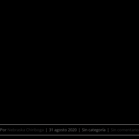
dirección de Ana Maria Sanchez
licenciatura. En el 2017 regresa a 
Composición aplicada para medios audio
el Tenor Eduard Gimenez. En el
Conservatorio del Liceo nuevamente
donde se especializa en el repert
Colombia y Ecuador. Ganador del pre
Por
Nebraska Chiriboga
|
31 agosto 2020
|
Sin categoría
|
Sin comentario