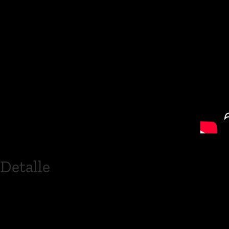
Detalle
Inicia sus estudios de canto en la Uni
por intercambio internacional de u