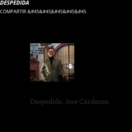
DESPEDIDA
COMPARTIR
&#45&#45&#45&#45&#45
Despedida. José Cárdenas.