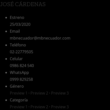
JOSÉ CÁRDENAS
Estreno
25/03/2020
Email
mbnecuador@mbnecuador.com
Teléfono
02-22779505
Celular
0986 824 540
WhatsApp
0999 829258
Género
Preview 1
·
Preview 2
·
Preview 3
Categoría
Preview 1
·
Preview 2
·
Preview 3