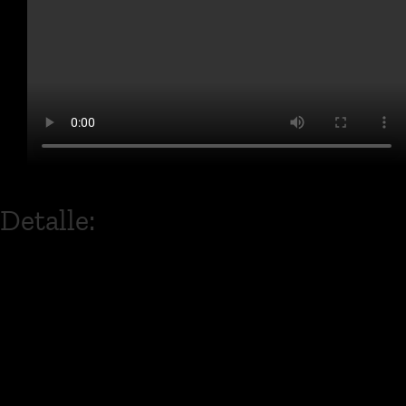
Detalle:
Después de más de una década de
carrera y éxitos, dos de las voces más
queridas del Ecuador unen su canto.