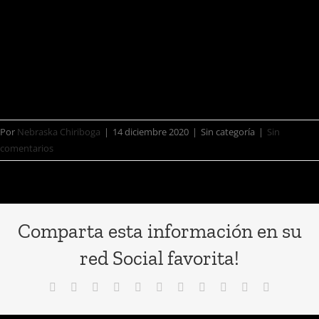
grandes artistas, mujeres luchadoras
que nos hacen sentir orgullosos de
nuestras raíces.
Por
Nebraska Chiriboga
|
14 diciembre 2020
|
Sin categoría
|
Sin
comentarios
Comparta esta información en su
red Social favorita!