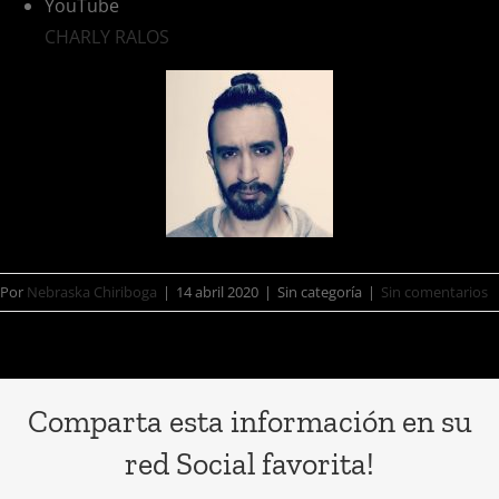
YouTube
CHARLY RALOS
Por
Nebraska Chiriboga
|
14 abril 2020
|
Sin categoría
|
Sin comentarios
Comparta esta información en su
red Social favorita!