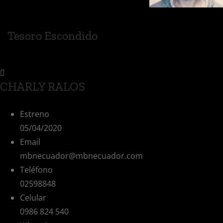
Tesoro Escondido
CHARLY RALOS
Estreno
05/04/2020
Email
mbnecuador@mbnecuador.com
Teléfono
02598848
Celular
0986 824 540