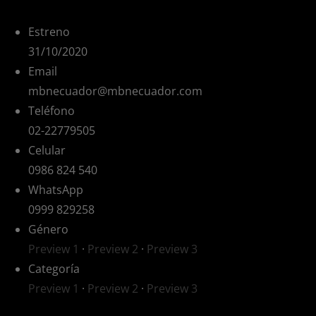
Estreno
31/10/2020
Email
mbnecuador@mbnecuador.com
Teléfono
02-22779505
Celular
0986 824 540
WhatsApp
0999 829258
Género
Preview 1
·
Preview 2
·
Preview 3
Categoría
Preview 1
·
Preview 2
·
Preview 3