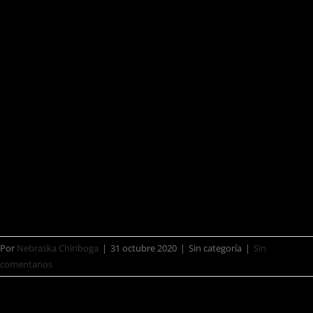
Una sensación que experimentamos
con nuestro arte, con nuestra música
y nuestro entorno, que amamos
compartir con nuestra audiencia.
Deseamos que todos puedan disfrutar
este trabajo tanto como nosotros. ¡ahí
nos vemos!
Por
Nebraska Chiriboga
|
31 octubre 2020
|
Sin categoría
|
Sin
comentarios