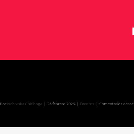
Por
Nebraska Chiriboga
|
26 febrero 2026
|
Eventos
|
Comentarios desac