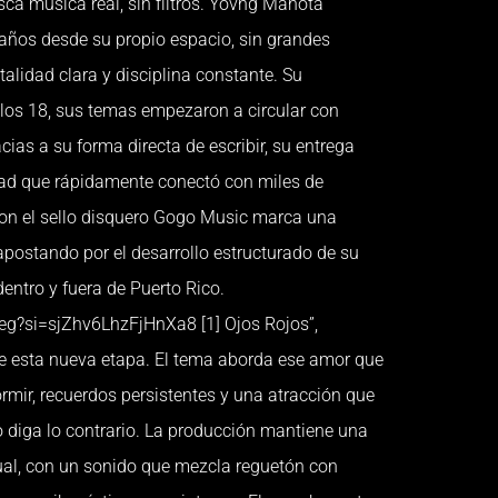
ca música real, sin filtros. Yovng Manota
años desde su propio espacio, sin grandes
alidad clara y disciplina constante. Su
 los 18, sus temas empezaron a circular con
cias a su forma directa de escribir, su entrega
ad que rápidamente conectó con miles de
 con el sello disquero Gogo Music marca una
apostando por el desarrollo estructurado de su
entro y fuera de Puerto Rico.
eg?si=sjZhv6LhzFjHnXa8 [1] Ojos Rojos”,
l de esta nueva etapa. El tema aborda ese amor que
ormir, recuerdos persistentes y una atracción que
o diga lo contrario. La producción mantiene una
al, con un sonido que mezcla reguetón con