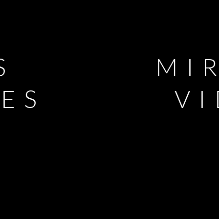
S
MI
LES
V