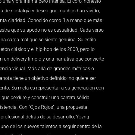
 una vibra íntima pero intensa. El coro, honesto
cla de nostalgia y deseo que muchos han vivido,
anta claridad. Conocido como “La mano que más
stra que su apodo no es casualidad. Cada verso
una carga real que se siente genuina. Su estilo
etón clásico y el hip-hop de los 2000, pero lo
on un delivery limpio y una narrativa que convierte
encia visual. Más allá de grandes métricas o
nota tiene un objetivo definido: no quiere ser
nto. Su meta es representar a su generación con
 que perdure y construir una carrera sólida
istencia. Con “Ojos Rojos”, una propuesta
profesional detrás de su desarrollo, Yovng
no de los nuevos talentos a seguir dentro de la