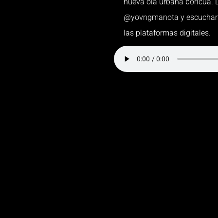
nueva ola urbana boricua. L
@yovngmanota y escuchar e
las plataformas digitales.