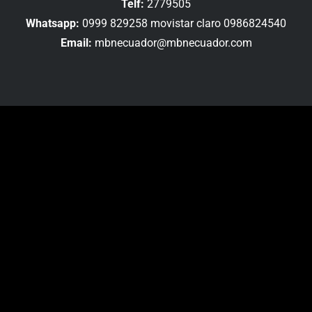
Telf:
2779505
Whatsapp:
0999 829258 movistar claro 0986824540
Email:
mbnecuador@mbnecuador.com