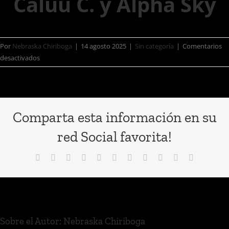
Caluu C. y Alpha Sky
Por
Nebraska Chiriboga
|
14 agosto 2025
|
Sin categoría
|
Comentarios
desactivados
Comparta esta información en su
red Social favorita!
Sobre el Autor:
Nebraska Chiriboga