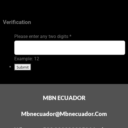
Verification
Please enter any two digits
*
Example: 12
MBN ECUADOR
Mbnecuador@mbnecuador.com