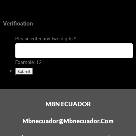
Verification
Please enter any two digits
*
Example: 12
MBN ECUADOR
Mbnecuador@mbnecuador.com