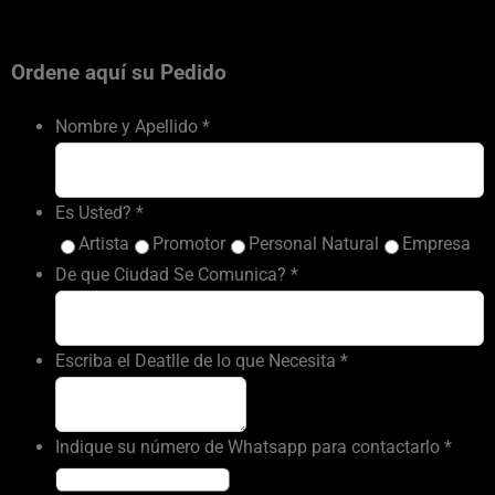
Ordene aquí su Pedido
Nombre y Apellido
*
Es Usted?
*
Artista
Promotor
Personal Natural
Empresa
De que Ciudad Se Comunica?
*
Escriba el Deatlle de lo que Necesita
*
Indique su número de Whatsapp para contactarlo
*