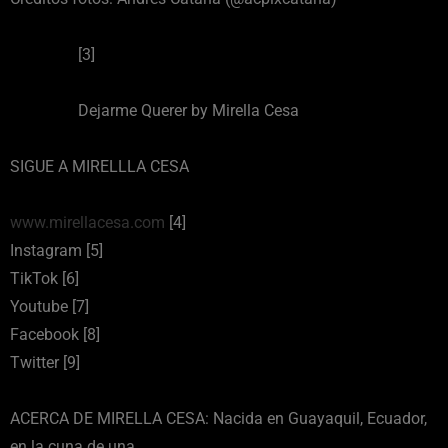
[3]
Dejarme Querer by Mirella Cesa
SIGUE A MIRELLLA CESA
www.mirellacesa.com
[4]
Instagram [5]
TikTok [6]
Youtube [7]
Facebook [8]
Twitter [9]
ACERCA DE MIRELLA CESA: Nacida en Guayaquil, Ecuador,
en la cuna de una