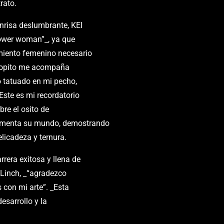
rato.
onrisa deslumbrante, KEI
power woman”_, ya que
miento femenino necesario
“Copito me acompaña
o tatuado en mi pecho,
Este es mi recordatorio
bre el osito de
lementa su mundo, demostrando
licadeza y ternura.
rrera exitosa y llena de
 Linch, _“agradezco
s con mi arte”. _Esta
esarrollo y la