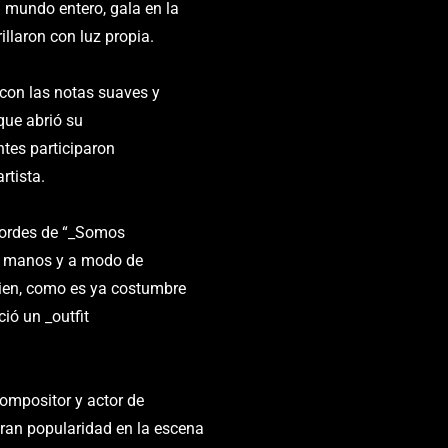
 mundo entero, gala en la
llaron con luz propia.
con las notas suaves y
que abrió su
ntes participaron
rtista.
cordes de “_Somos
us manos y a modo de
ien, como es ya costumbre
ió un _outfit
compositor y actor de
ran popularidad en la escena