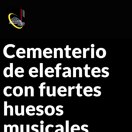
REGISTRO DE ARTISTAS
PRODUCCIÓN DE EVENTOS
Cementerio
de elefantes
con fuertes
huesos
musicales