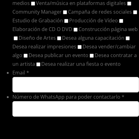
medios
Venta/música en plataformas digitales
Community Manager
Campaña de redes sociales
Estudio de Grabación
Producción de Vídeo
Elaboración de CD O DVD
Construcción página web
Diseño de Artes
Desea alguna capacitación
Desea realizar impresiones
Desea vender/cambiar
algo
Desea publicar un evento
Desea contratar a
un artista
Desea realizar una fiesta o evento
Email
*
Número de WhatsApp para poder contactarlo
*