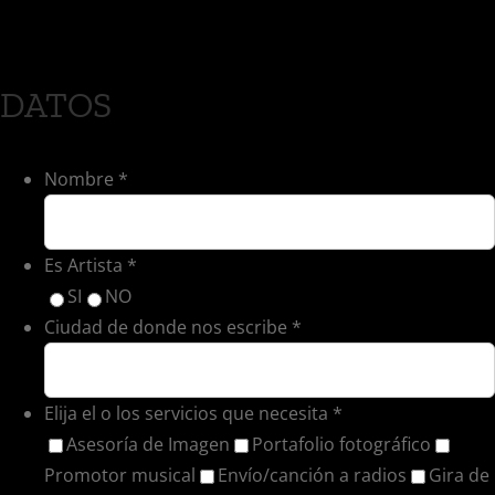
DATOS
Nombre
*
Es Artista
*
SI
NO
Ciudad de donde nos escribe
*
Elija el o los servicios que necesita
*
Asesoría de Imagen
Portafolio fotográfico
Promotor musical
Envío/canción a radios
Gira de