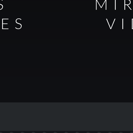
S
MI
LES
V