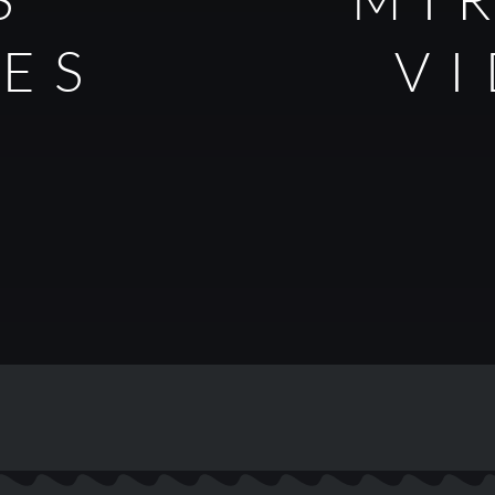
LES
V