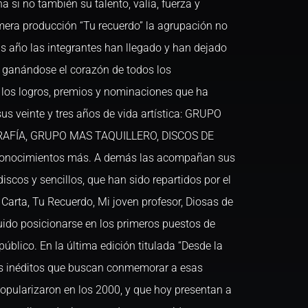
a si no también su talento, valía, fuerza y
mera producción “Tu recuerdo” la agrupación no
as año las integrantes han llegado y han dejado
, ganándose el corazón de todos los
los logros, premios y nominaciones que ha
 veinte y tres años de vida artística: GRUPO
AFÍA, GRUPO MAS TAQUILLERO, DISCOS DE
conocimientos más. A demás las acompañan sus
scos y sencillos, que han sido repartidos por el
arta, Tu Recuerdo, Mi joven profesor, Diosas de
do posicionarse en los primeros puestos de
público. En la última edición titulada “Desde la
as inéditos que buscan conmemorar a esas
opularizaron en los 2000, y que hoy presentan a