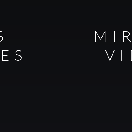
S
MI
LES
V