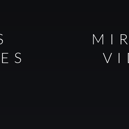
S
MI
LES
V