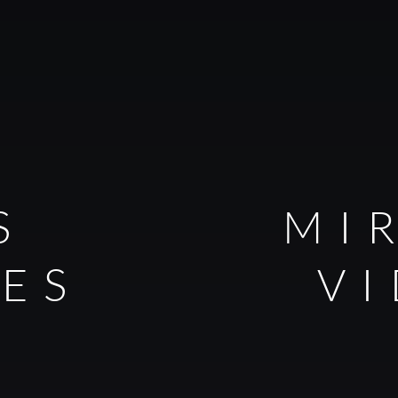
S
MI
LES
V