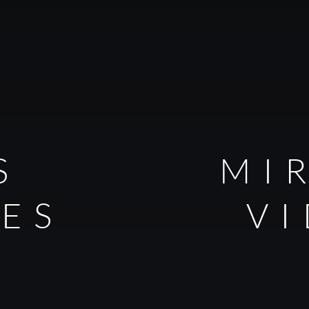
S
MI
LES
V