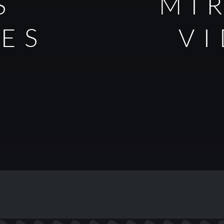
S
MI
LES
V