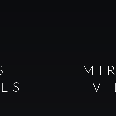
S
MI
LES
V