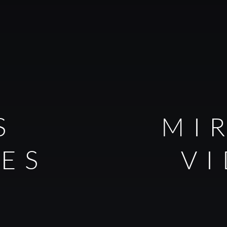
S
MI
LES
V