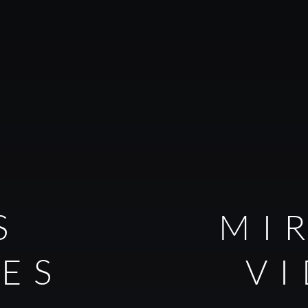
S
MI
LES
V