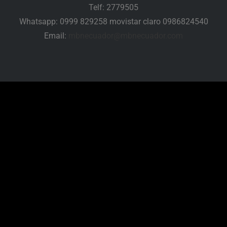
Telf: 2779505
Whatsapp: 0999 829258 movistar claro 0986824540
Email:
mbnecuador@mbnecuador.
com